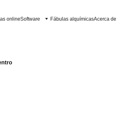
as online
Software
Fábulas alquímicas
Acerca de
entro