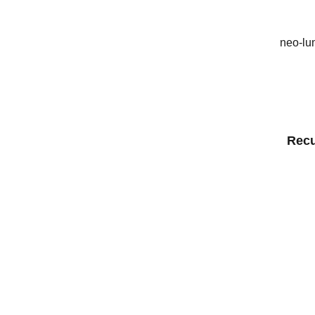
neo-l
Recu