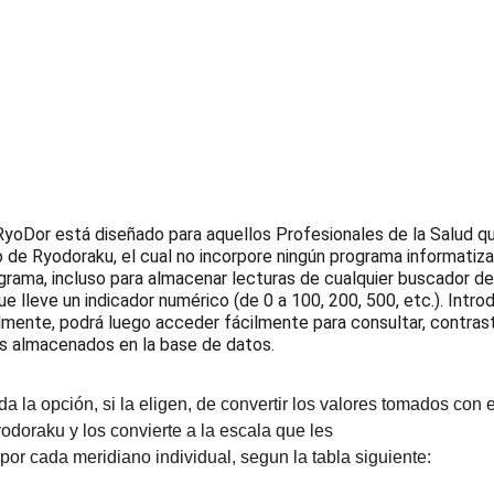
RyoDor está diseñado para aquellos Profesionales de la Salud q
o de Ryodoraku, el cual no incorpore ningún programa informatiz
rograma, incluso para almacenar lecturas de cualquier buscador d
e lleve un indicador numérico (de 0 a 100, 200, 500, etc.). Intro
mente, podrá luego acceder fácilmente para consultar, contrasta
os almacenados en la base de datos.
a la opción, si la eligen, de convertir los valores tomados con 
odoraku y los convierte a la escala que les
or cada meridiano individual, segun la tabla siguiente: