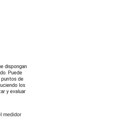
ue dispongan 
ado. Puede 
e puntos de 
duciendo los 
r y evaluar 
el medidor 