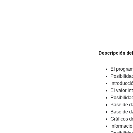
Descripción de
El program
Posibilida
Introducci
El valor i
Posibilida
Base de d
Base de da
Gráficos d
Informació