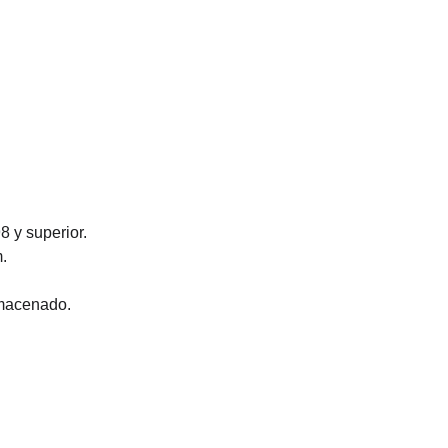
 y superior.
.
lmacenado.