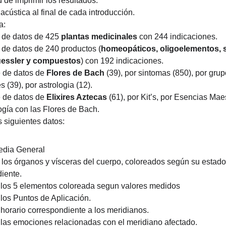
d de imprimir los resultados.
acústica al final de cada introducción.
a:
 de datos de 425 
plantas medicinales
 con 244 indicaciones.
 de datos de 240 productos (
homeopáticos, oligoelementos, s
essler y compuestos
) con 192 indicaciones.
 de datos de 
Flores de Bach
 (39), por sintomas (850), por grupo
s (39), por astrologia (12).
 de datos de 
Elixires Aztecas
 (61), por Kit’s, por Esencias Maes
ogía con las Flores de Bach.
 siguientes datos:
edia General
los órganos y vísceras del cuerpo, coloreados según su estado
iente.
 los 5 elementos coloreada segun valores medidos
 los Puntos de Aplicación.
 horario correspondiente a los meridianos.
 las emociones relacionadas con el meridiano afectado.