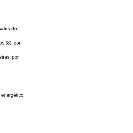
ales de 
s (8), por 
tras, por 
 energético 