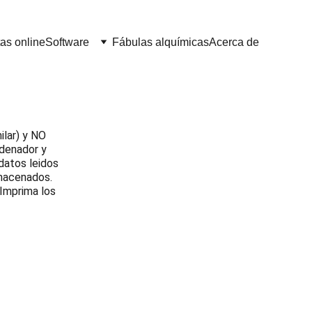
as online
Software
Fábulas alquímicas
Acerca de
lar) y NO 
rdenador y 
atos leidos 
lmacenados. 
Imprima los 