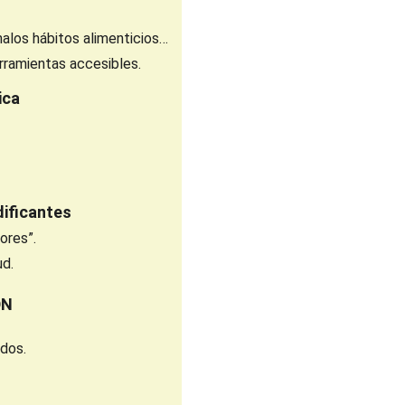
malos hábitos alimenticios…
rramientas accesibles.
ica
ificantes
ores”.
ud.
DN
ados.