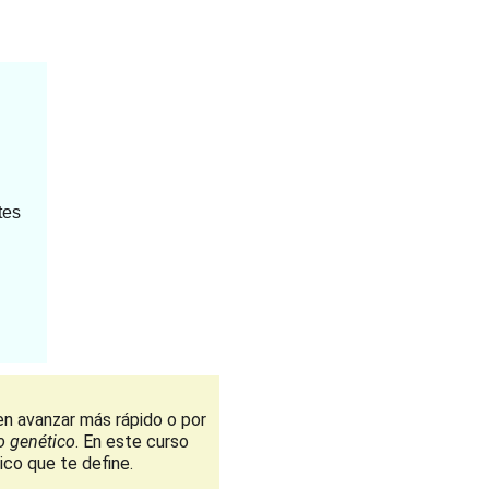
tes
n avanzar más rápido o por 
o genético
. En este curso 
ico que te define.