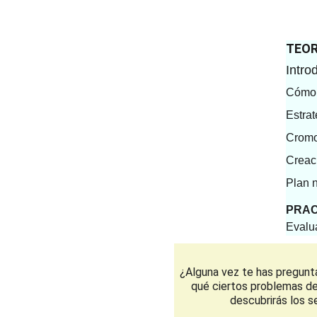
TEOR
Intro
Cómo 
Estrat
Cromo
Creac
Plan n
PRACT
Evalu
¿Alguna vez te has pregunt
qué ciertos problemas de
descubrirás los s