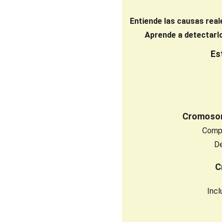
Entiende las causas real
Aprende a detectarl
Es
Cromosom
Compr
De
C
Incl