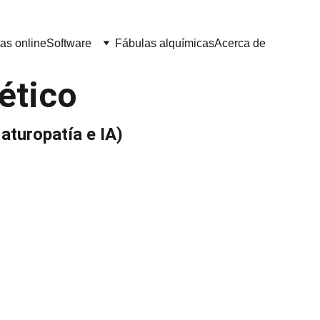
as online
Software
Fábulas alquímicas
Acerca de
ético
aturopatía e IA)