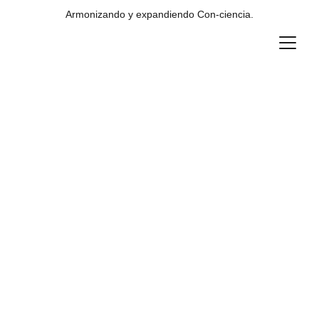
Armonizando y expandiendo Con-ciencia.
Fotos de algunos 
eventos…
Diplomado Internacional 
EnergyCrom – 2011